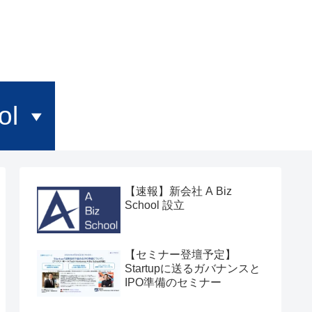
ol
【速報】新会社 A Biz
School 設立
【セミナー登壇予定】
Startupに送るガバナンスと
IPO準備のセミナー