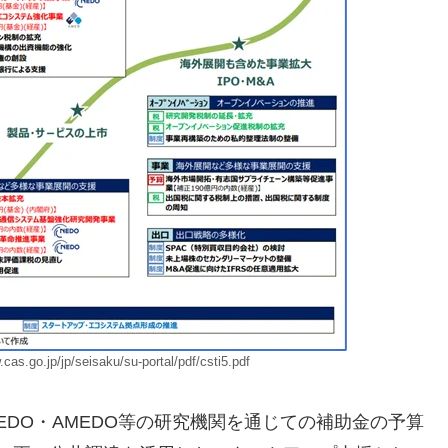
jp/jp/seisaku/su-portal/pdf/csti5.pdf
EDO・AMEDO等の研究機関を通じての補助金の予算