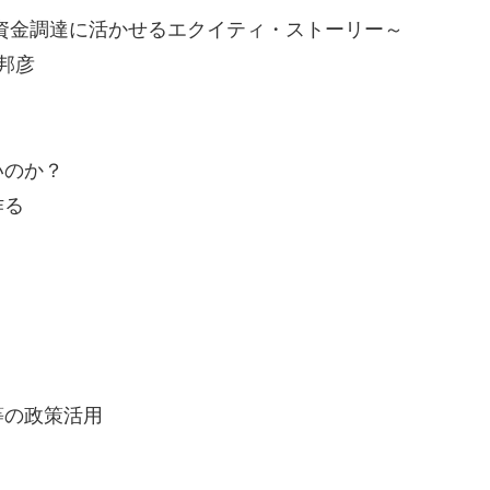
～資金調達に活かせるエクイティ・ストーリー～
 邦彦
いのか？
作る
等の政策活用