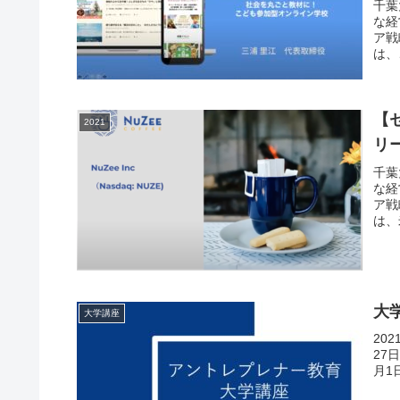
千葉
な経
ア戦
は、
【セ
2021
リ
千葉
な経
ア戦
は、
大
大学講座
20
27
月1