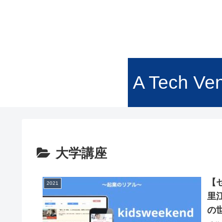
A Tech Ven
大学講座
【
2021
里
の