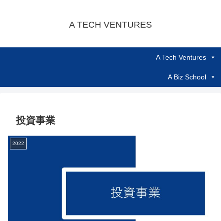
A TECH VENTURES
A Tech Ventures
A Biz School
投資事業
2022