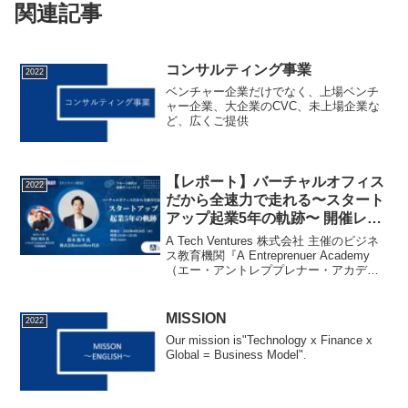
関連記事
コンサルティング事業
2022
ベンチャー企業だけでなく、上場ベンチ
ャー企業、大企業のCVC、未上場企業な
ど、広くご提供
【レポート】バーチャルオフィス
2022
だから全速力で走れる〜スタート
アップ起業5年の軌跡〜 開催レポ
ート
A Tech Ventures 株式会社 主催のビジネ
ス教育機関『A Entreprenuer Academy
（エー・アントレププレナー・アカデミ
ー）』では、著名な経営者・起業家・ビ
ジネスパーソンをお呼びし、起業やキャ
リア戦略等に役立つコ...
MISSION
2022
Our mission is"Technology x Finance x
Global = Business Model".